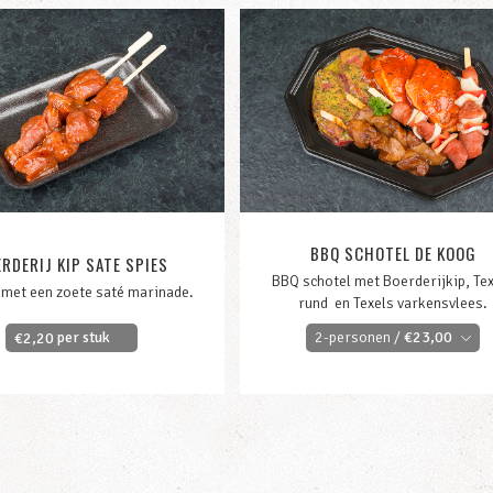
BBQ SCHOTEL DE KOOG
RDERIJ KIP SATE SPIES
BBQ schotel met Boerderijkip, Te
t met een zoete saté marinade.
rund en Texels varkensvlees.
per stuk
2-personen /
€
23,00
€
2,20