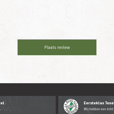
Plaats review
xel
Eersteklas Texel
.
Wij hebben een écht