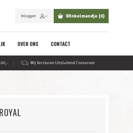
Winkelmandje
(0)
Inloggen
LIK
OVER ONS
CONTACT
100,-
Wij Versturen Uitsluitend Conserven
 ROYAL