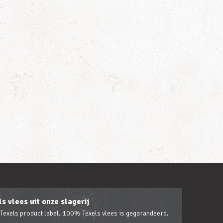
s vlees uit onze slagerij
 Texels product label. 100% Texels vlees is gegarandeerd.