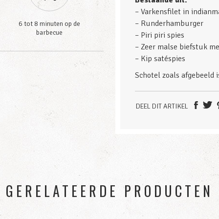
Bestaande uit:
– Varkensfilet in indian
– Runderhamburger
6 tot 8 minuten op de
barbecue
– Piri piri spies
– Zeer malse biefstuk m
– Kip satéspies
Schotel zoals afgebeeld i
DEEL DIT ARTIKEL
GERELATEERDE PRODUCTEN