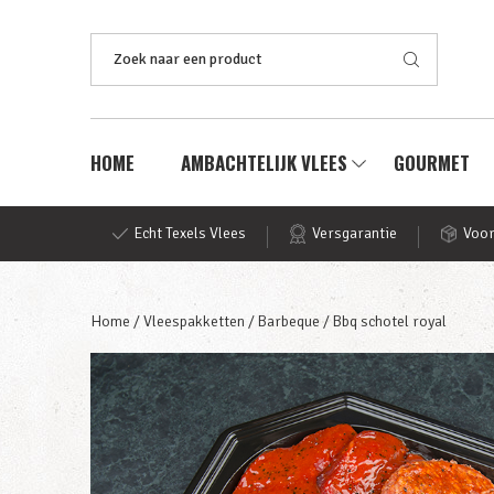
Zoeken
naar:
HOME
AMBACHTELIJK VLEES
GOURMET
Echt Texels Vlees
Versgarantie
Voor
Home
/
Vleespakketten
/
Barbeque
/ Bbq schotel royal