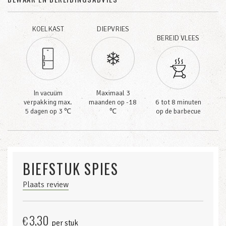
KOELKAST
DIEPVRIES
BEREID VLEES
In vacuüm
Maximaal 3
verpakking max.
maanden op -18
6 tot 8 minuten
5 dagen op 3 ℃
℃
op de barbecue
BIEFSTUK SPIES
Plaats review
3,30
€
per stuk