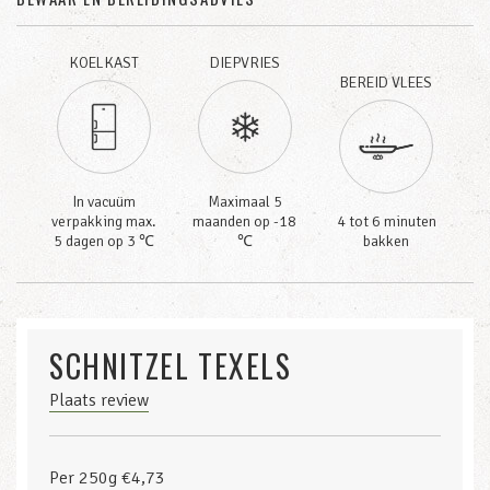
KOELKAST
DIEPVRIES
BEREID VLEES
In vacuüm
Maximaal 5
verpakking max.
maanden op -18
4 tot 6 minuten
5 dagen op 3 ℃
℃
bakken
SCHNITZEL TEXELS
Plaats review
Per 250g €4,73