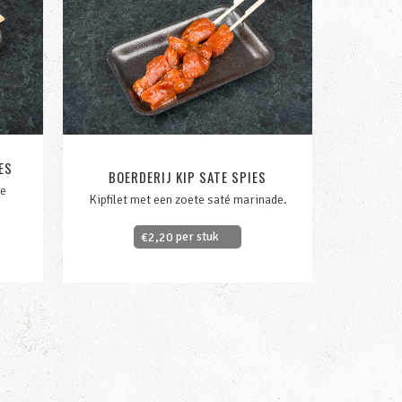
ES
BOERDERIJ KIP SATE SPIES
ge
Kipfilet met een zoete saté marinade.
per stuk
€
2,20