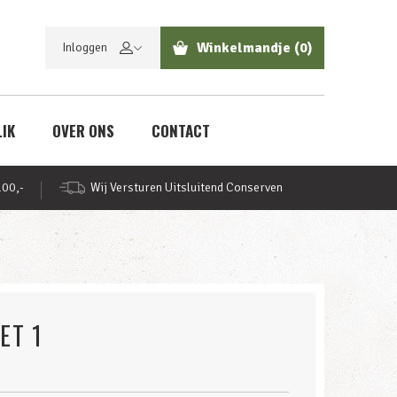
Winkelmandje
(0)
Inloggen
LIK
OVER ONS
CONTACT
100,-
Wij Versturen Uitsluitend Conserven
ET 1