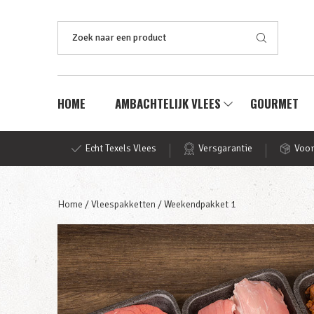
Zoeken
naar:
HOME
AMBACHTELIJK VLEES
GOURMET
Echt Texels Vlees
Versgarantie
Voor
Home
/
Vleespakketten
/ Weekendpakket 1