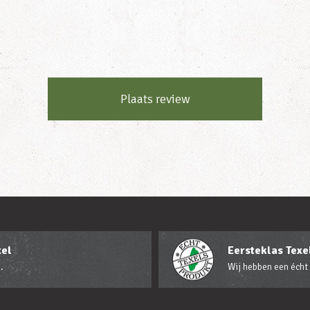
Plaats review
xel
Eersteklas Texel
.
Wij hebben een écht