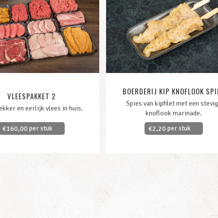
BOERDERIJ KIP KNOFLOOK SPI
VLEESPAKKET 2
Spies van kipfilet met een stevi
lekker en eerlijk vlees in huis.
knoflook marinade.
per stuk
per stuk
€
160,00
€
2,20