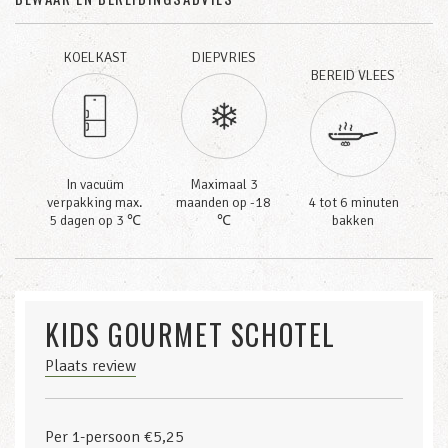
KOELKAST
DIEPVRIES
BEREID VLEES
In vacuüm
Maximaal 3
verpakking max.
maanden op -18
4 tot 6 minuten
5 dagen op 3 ℃
℃
bakken
KIDS GOURMET SCHOTEL
Plaats review
Per 1-persoon €5,25