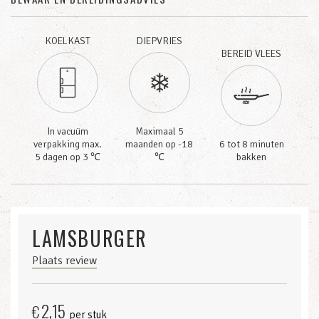
KOELKAST
DIEPVRIES
BEREID VLEES
In vacuüm
Maximaal 5
verpakking max.
maanden op -18
6 tot 8 minuten
5 dagen op 3 ℃
℃
bakken
LAMSBURGER
Plaats review
2,15
€
per stuk