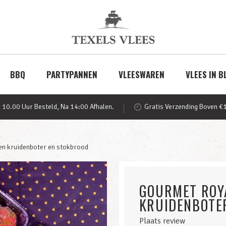
BBQ
PARTYPANNEN
VLEESWAREN
VLEES IN B
 10.00 Uur Besteld, Na 14:00 Afhalen.
Gratis Verzending Boven €
en kruidenboter en stokbrood
GOURMET ROY
KRUIDENBOTE
Plaats review