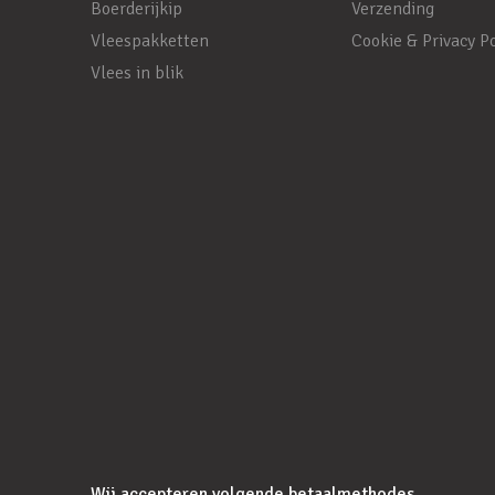
Boerderijkip
Verzending
Vleespakketten
Cookie & Privacy Po
Vlees in blik
Wij accepteren volgende betaalmethodes