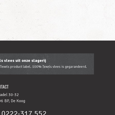
s vlees uit onze slagerij
 Texels product label. 100% Texels vlees is gegarandeerd.
NTACT
adel 30-32
6 BP, De Koog
0222-317 552