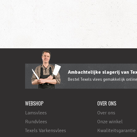
Ambachtelijke slagerij van Te
Bestel Texels vlees gemakkelijk online
WEBSHOP
OVER ONS
Lamsvlees
Over ons
Rundvlees
Onze winkel
Texels Varkensvlees
Kwaliteitsgarantie