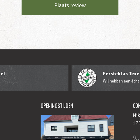
Plaats review
xel
Eersteklas Texel
.
Wij hebben een écht
OPENINGSTIJDEN
CO
Nik
179