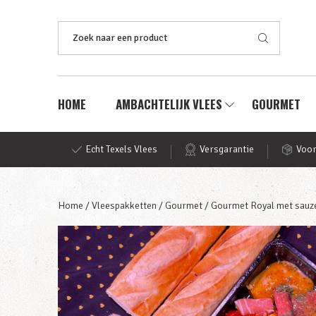
Zoeken
naar:
HOME
AMBACHTELIJK VLEES
GOURMET
Echt Texels Vlees
Versgarantie
Voor
Home
/
Vleespakketten
/
Gourmet
/ Gourmet Royal met sauz