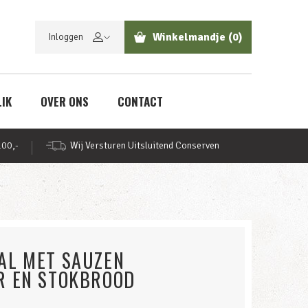
Winkelmandje
(0)
Inloggen
LIK
OVER ONS
CONTACT
100,-
Wij Versturen Uitsluitend Conserven
AL MET SAUZEN
R EN STOKBROOD