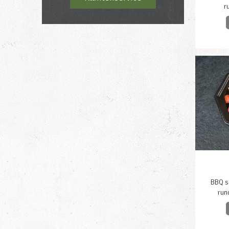
r
BBQ sc
run