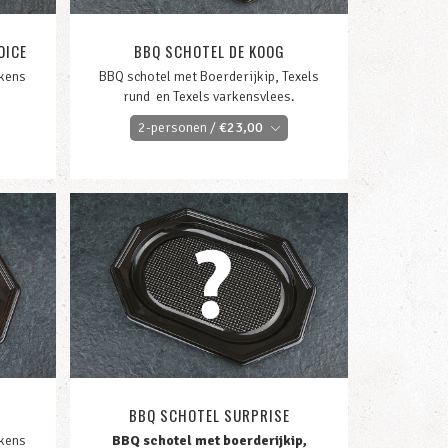
OICE
BBQ SCHOTEL DE KOOG
rkens
BBQ schotel met Boerderijkip, Texels
rund en Texels varkensvlees.
2-personen /
€
23,00
BBQ SCHOTEL SURPRISE
rkens
BBQ schotel met boerderijkip,