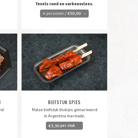
Texels rund en varkensvlees.
4-personen /
€
50,00
M
BIEFSTUK SPIES
nd
Malse biefstuk blokjes gemarineerd
in Argentina marinade.
per stuk
€
3,30