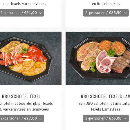
und en Texels varkensvlees.
en Boerderijkip.
2-personen /
€
21,00
2-personen /
€
25,50
BBQ SCHOTEL TEXEL
BBQ SCHOTEL TEXELS LA
hotel met boerderijkip, Texels
Een BBQ schotel met uitsluite
d, varkensvlees en lamsvlees
Texels Lamsvlees.
2-personen /
€
27,00
2-personen /
€
36,00