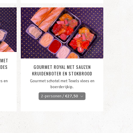
 MET
ADES
GOURMET ROYAL MET SAUZEN
KRUIDENBOTER EN STOKBROOD
es en
Gourmet schotel met Texels vlees en
boerderijkip.
2-personen /
€
27,50