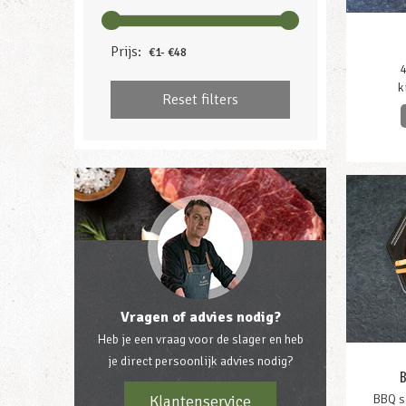
Prijs:
4
k
Reset filters
Vragen of advies nodig?
Heb je een vraag voor de slager en heb
je direct persoonlijk advies nodig?
BBQ sc
Klantenservice