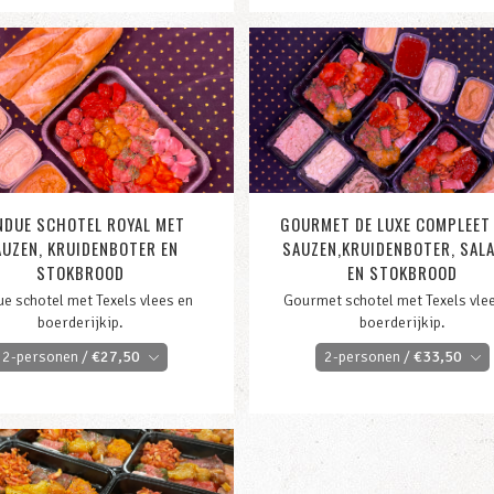
NDUE SCHOTEL ROYAL MET
GOURMET DE LUXE COMPLEET
UZEN, KRUIDENBOTER EN
SAUZEN,KRUIDENBOTER, SAL
STOKBROOD
EN STOKBROOD
ue schotel met Texels vlees en
Gourmet schotel met Texels vle
boerderijkip.
boerderijkip.
2-personen /
€
27,50
2-personen /
€
33,50