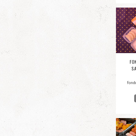
FO
SA
fond