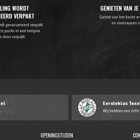
LLING WORDT
GENIETEN VAN JE
EERD VERPAKT
Geniet van het beste en
en vleeswaren v
rdt gevacumeerd verpakt
ce packs in een tempex
e doos verpakt.
xel
Eersteklas Texel
.
Wij hebben een écht
OPENINGSTIJDEN
CO